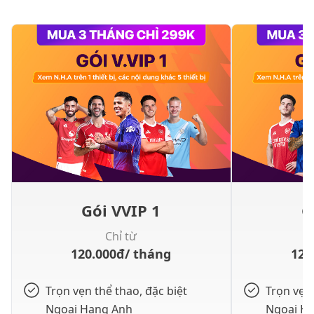
Gói VVIP 1
G
Chỉ từ
120.000
đ
/ tháng
120
Trọn vẹn thể thao, đặc biệt
Trọn vẹn 
Ngoại Hạng Anh
Ngoại H