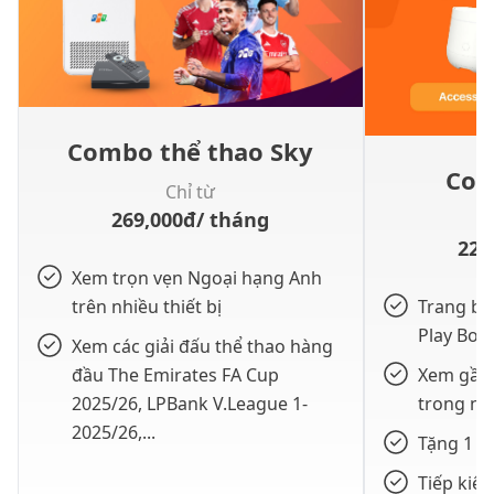
Combo thể thao Sky
Com
Chỉ từ
269,000
đ
/ tháng
229
Xem trọn vẹn Ngoại hạng Anh
trên nhiều thiết bị
Trang bị
Play Box
Xem các giải đấu thể thao hàng
đầu The Emirates FA Cup
Xem gần 
2025/26, LPBank V.League 1-
trong nư
2025/26,...
Tặng 1 th
Tiếp kiệ