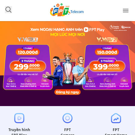
Truyền hình
FPT
FPT