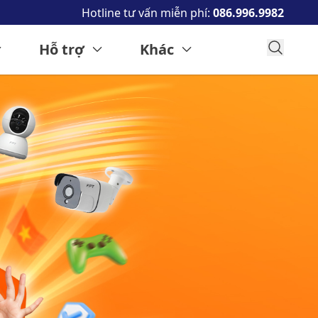
Hotline tư vấn miễn phí:
086.996.9982
Hỗ trợ
Khác