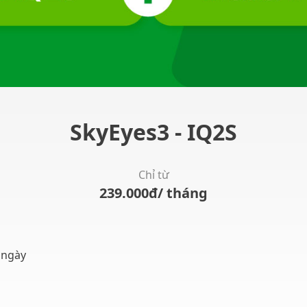
SkyEyes3 - IQ2S
Chỉ từ
239.000
đ
/ tháng
 ngày